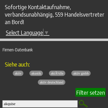
Sofortige Kontaktaufnahme,
verbandsunabhängig, 559 Handelsvertreter
an Bord!
Select Language
▼
Firmen-Datenbank
Siehe auch:
aktiv
akustik
aktÃ¼lle
aktiv gmbh
aktiv deutschland
Filter setzen