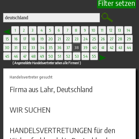
Filter setzen
1
2
3
4
5
6
7
8
9
10
11
12
13
14
15
16
17
18
19
20
21
22
23
24
25
26
27
28
29
30
31
32
33
34
35
36
37
38
39
40
41
42
43
44
45
46
47
48
49
50
51
52
53
54
55
( Angemeldete Handelsvertreter sehen alle Firmen! )
Handelsvertreter gesucht
Firma aus Lahr, Deutschland
WIR SUCHEN
HANDELSVERTRETUNGEN für den