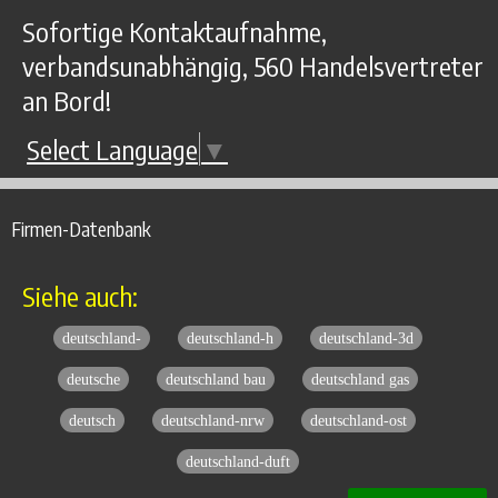
Sofortige Kontaktaufnahme,
verbandsunabhängig, 560 Handelsvertreter
an Bord!
Select Language
▼
Firmen-Datenbank
Siehe auch:
deutschland-
deutschland-h
deutschland-3d
deutsche
deutschland bau
deutschland gas
deutsch
deutschland-nrw
deutschland-ost
deutschland-duft