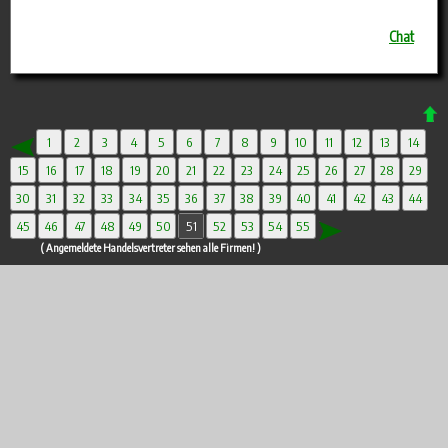
Chat
1
2
3
4
5
6
7
8
9
10
11
12
13
14
15
16
17
18
19
20
21
22
23
24
25
26
27
28
29
30
31
32
33
34
35
36
37
38
39
40
41
42
43
44
45
46
47
48
49
50
51
52
53
54
55
( Angemeldete Handelsvertreter sehen alle Firmen! )