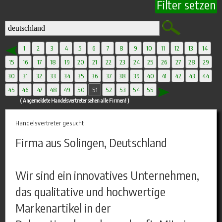
Filter setzen
1
2
3
4
5
6
7
8
9
10
11
12
13
14
15
16
17
18
19
20
21
22
23
24
25
26
27
28
29
30
31
32
33
34
35
36
37
38
39
40
41
42
43
44
45
46
47
48
49
50
51
52
53
54
55
( Angemeldete Handelsvertreter sehen alle Firmen! )
Handelsvertreter gesucht
Firma aus Solingen, Deutschland
Wir sind ein innovatives Unternehmen,
das qualitative und hochwertige
Markenartikel in der