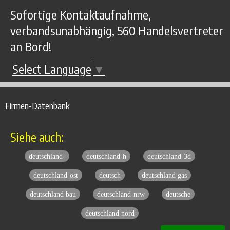
Sofortige Kontaktaufnahme,
verbandsunabhängig, 560 Handelsvertreter
an Bord!
Select Language
▼
Firmen-Datenbank
Siehe auch:
deutschland-
deutschland-h
deutschland-3d
deutschland-ost
deutsch
deutschland gas
deutschland bau
deutschland-nrw
deutsche
deutschland nord