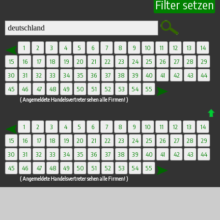
Filter setzen
1
2
3
4
5
6
7
8
9
10
11
12
13
14
15
16
17
18
19
20
21
22
23
24
25
26
27
28
29
30
31
32
33
34
35
36
37
38
39
40
41
42
43
44
45
46
47
48
49
50
51
52
53
54
55
( Angemeldete Handelsvertreter sehen alle Firmen! )
1
2
3
4
5
6
7
8
9
10
11
12
13
14
15
16
17
18
19
20
21
22
23
24
25
26
27
28
29
30
31
32
33
34
35
36
37
38
39
40
41
42
43
44
45
46
47
48
49
50
51
52
53
54
55
( Angemeldete Handelsvertreter sehen alle Firmen! )