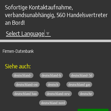
Sofortige Kontaktaufnahme,
verbandsunabhängig, 560 Handelsvertreter
an Bord!
Select Language
▼
Firmen-Datenbank
Siehe auch:
deutschland-
deutschland-h
deutschland-3d
deutschland-ost
deutsch
deutschland gas
deutschland bau
deutschland-nrw
deutsche
deutschland nord