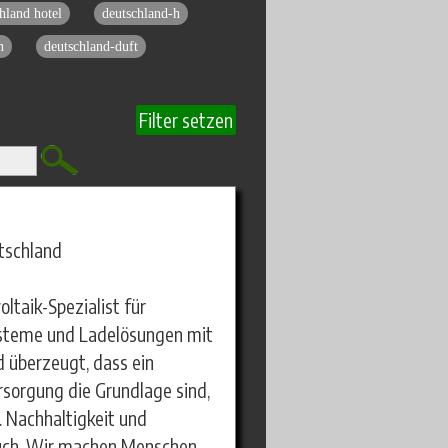
hland hotel
deutschland-h
n
deutschland-duft
Filter setzen
tschland
ltaik-Spezialist für
ysteme und Ladelösungen mit
d überzeugt, dass ein
sorgung die Grundlage sind,
 Nachhaltigkeit und
pruch. Wir machen Menschen