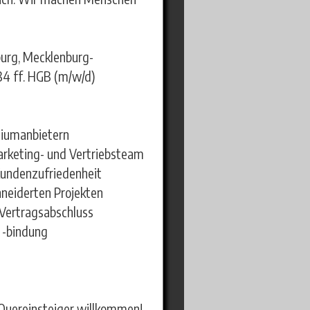
urg, Mecklenburg-
84 ff. HGB (m/w/d)
miumanbietern
rketing- und Vertriebsteam
Kundenzufriedenheit
neiderten Projekten
h Vertragsabschluss
 -bindung
 Quereinsteiger willkommen!