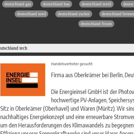
deutschland gas
deutschland bau
deutschland textil
deutsc
deutschland nord
deutschland zucker
deutschland breme
deutschland fixum
Handelsvertreter gesucht
Firma aus Oberkrämer bei Berlin, Deu
Die Energieinsel GmbH ist der Photovo
hochwertige PV-Anlagen, Speichers
Sitz in Oberkrämer (Oberhavel) und Waren (Müritz). Wir sin
nachhaltiges Energiekonzept und eine erneuerbare Stromver
um den Herausforderungen des Klimawandels zu begegnen.
Effizienz unserer Sonnenkraftwerke sind unser klarer Ans