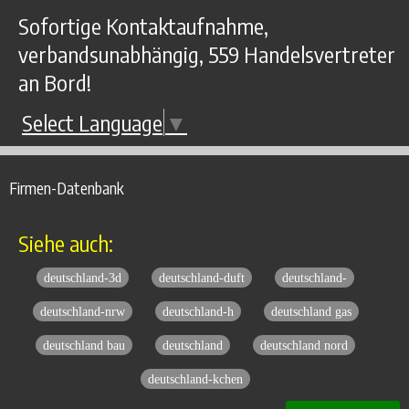
Sofortige Kontaktaufnahme,
verbandsunabhängig, 559 Handelsvertreter
an Bord!
Select Language
▼
Firmen-Datenbank
Siehe auch:
deutschland-3d
deutschland-duft
deutschland-
deutschland-nrw
deutschland-h
deutschland gas
deutschland bau
deutschland
deutschland nord
deutschland-kchen