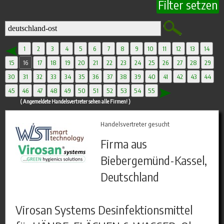
Filter setzen
1
2
3
4
5
6
7
8
9
10
11
12
13
14
15
16
17
18
19
20
21
22
23
24
25
26
27
28
29
30
31
32
33
34
35
36
37
38
39
40
41
42
43
44
45
46
47
48
49
50
51
52
53
54
55
( Angemeldete Handelsvertreter sehen alle Firmen! )
Handelsvertreter gesucht
Firma aus
Biebergemünd-Kassel,
Deutschland
Virosan Systems Desinfektionsmittel