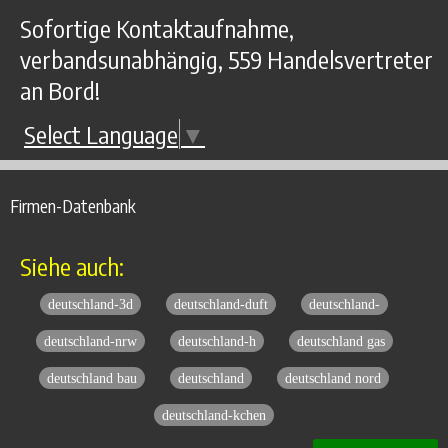
Sofortige Kontaktaufnahme,
verbandsunabhängig, 559 Handelsvertreter
an Bord!
Select Language
▼
Firmen-Datenbank
Siehe auch:
deutschland-3d
deutschland-duft
deutschland-
deutschland-nrw
deutschland-h
deutschland gas
deutschland bau
deutschland
deutschland nord
deutschland-kchen