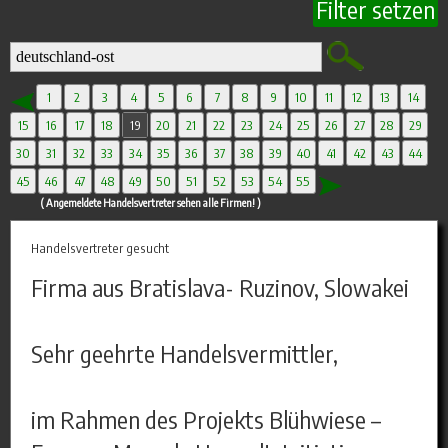
Filter setzen
1
2
3
4
5
6
7
8
9
10
11
12
13
14
15
16
17
18
19
20
21
22
23
24
25
26
27
28
29
30
31
32
33
34
35
36
37
38
39
40
41
42
43
44
45
46
47
48
49
50
51
52
53
54
55
( Angemeldete Handelsvertreter sehen alle Firmen! )
Handelsvertreter gesucht
Firma aus Bratislava- Ruzinov, Slowakei
Sehr geehrte Handelsvermittler,
im Rahmen des Projekts Blühwiese –