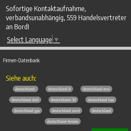
Sofortige Kontaktaufnahme,
verbandsunabhängig, 559 Handelsvertreter
an Bord!
Select Language
▼
Firmen-Datenbank
Siehe auch:
deutschland-
deutschland-h
deutschland-nrw
deutschland-duft
deutschland-3d
deutschland bau
deutschland gas
deutschland nord
deutschland
deutschland-hessen