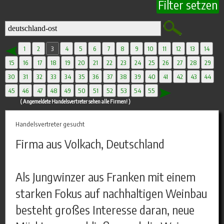
Filter setzen
1
2
3
4
5
6
7
8
9
10
11
12
13
14
15
16
17
18
19
20
21
22
23
24
25
26
27
28
29
30
31
32
33
34
35
36
37
38
39
40
41
42
43
44
45
46
47
48
49
50
51
52
53
54
55
( Angemeldete Handelsvertreter sehen alle Firmen! )
Handelsvertreter gesucht
Firma aus Volkach, Deutschland
Als Jungwinzer aus Franken mit einem
starken Fokus auf nachhaltigen Weinbau
besteht großes Interesse daran, neue