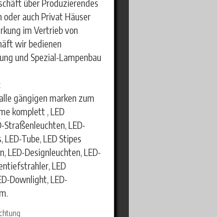
chäft über Produzierendes
 oder auch Privat Häuser
rkung im Vertrieb von
häft wir bedienen
rung und Spezial-Lampenbau
:
r alle gängigen marken zum
me komplett , LED
-Straßenleuchten, LED-
s, LED-Tube, LED Stipes
en, LED-Designleuchten, LED-
ntiefstrahler, LED
ED-Downlight, LED-
m.
uchtung