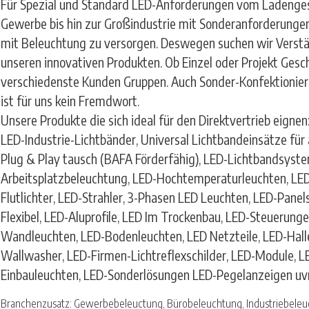
Für Spezial und Standard LED-Anforderungen vom Ladenges
Gewerbe bis hin zur Großindustrie mit Sonderanforderungen
mit Beleuchtung zu versorgen. Deswegen suchen wir Verstä
unseren innovativen Produkten. Ob Einzel oder Projekt Gesc
verschiedenste Kunden Gruppen. Auch Sonder-Konfektionie
ist für uns kein Fremdwort.
Unsere Produkte die sich ideal für den Direktvertrieb eignen
LED-Industrie-Lichtbänder, Universal Lichtbandeinsätze fü
Plug & Play tausch (BAFA Förderfähig), LED-Lichtbandsyste
Arbeitsplatzbeleuchtung, LED-Hochtemperaturleuchten, LED
Flutlichter, LED-Strahler, 3-Phasen LED Leuchten, LED-Panel
Flexibel, LED-Aluprofile, LED Im Trockenbau, LED-Steuerung
Wandleuchten, LED-Bodenleuchten, LED Netzteile, LED-Halle
Wallwasher, LED-Firmen-Lichtreflexschilder, LED-Module, L
Einbauleuchten, LED-Sonderlösungen LED-Pegelanzeigen uv
Branchenzusatz: Gewerbebeleuctung, Bürobeleuchtung, Industriebele