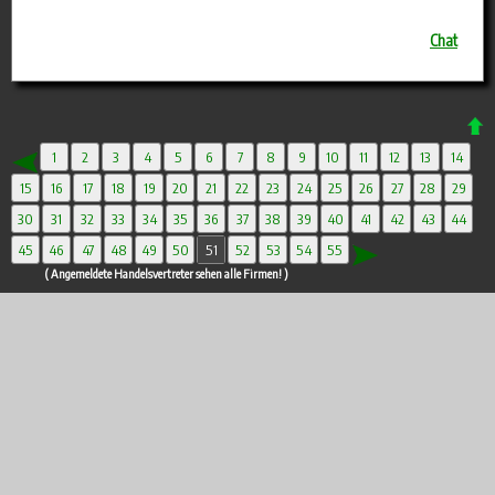
Chat
1
2
3
4
5
6
7
8
9
10
11
12
13
14
15
16
17
18
19
20
21
22
23
24
25
26
27
28
29
30
31
32
33
34
35
36
37
38
39
40
41
42
43
44
45
46
47
48
49
50
51
52
53
54
55
( Angemeldete Handelsvertreter sehen alle Firmen! )