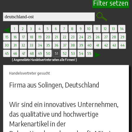
Filter setzen
1
2
3
4
5
6
7
8
9
10
11
12
13
14
15
16
17
18
19
20
21
22
23
24
25
26
27
28
29
30
31
32
33
34
35
36
37
38
39
40
41
42
43
44
45
46
47
48
49
50
51
52
53
54
55
( Angemeldete Handelsvertreter sehen alle Firmen! )
Handelsvertreter gesucht
Firma aus Solingen, Deutschland
Wir sind ein innovatives Unternehmen,
das qualitative und hochwertige
Markenartikel in der