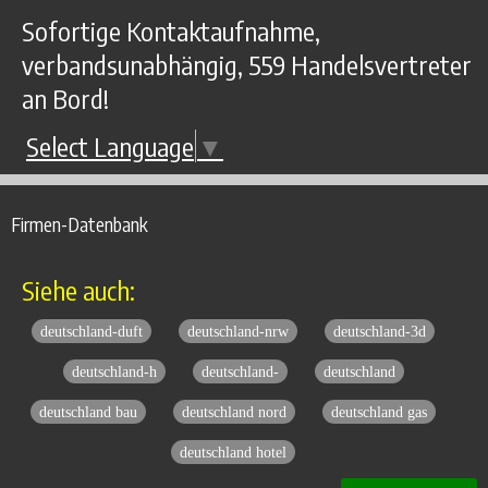
Sofortige Kontaktaufnahme,
verbandsunabhängig, 559 Handelsvertreter
an Bord!
Select Language
▼
Firmen-Datenbank
Siehe auch:
deutschland-duft
deutschland-nrw
deutschland-3d
deutschland-h
deutschland-
deutschland
deutschland bau
deutschland nord
deutschland gas
deutschland hotel