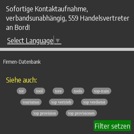
Sofortige Kontaktaufnahme,
verbandsunabhängig, 559 Handelsvertreter
an Bord!
Select Language
▼
Firmen-Datenbank
Siehe auch:
tor
tool
tore
tools
top-train
tourismus
top vertrieb
top verdienst
top provision
top provisionen
Filter setzen