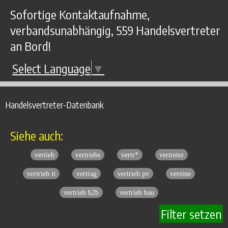
Sofortige Kontaktaufnahme,
verbandsunabhängig, 559 Handelsvertreter
an Bord!
Select Language
▼
Handelsvertreter-Datenbank
Siehe auch:
vertieb
vertriebs
vertr*
vertreter
vertrieb it
vertrag
vertrieb pv
vereine
vertrieb b2b
vertrieb bau
Filter setzen