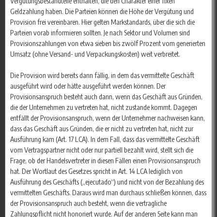
Vergütungsbestandteile enthalten, die den Charakter einer fixen
Geldzahlung haben. Die Parteien können die Höhe der Vergütung und
Provision frei vereinbaren. Hier gelten Markstandards, über die sich die
Parteien vorab informieren sollten. Je nach Sektor und Volumen sind
Provisionszahlungen von etwa sieben bis zwölf Prozent vom generierten
Umsatz (ohne Versand- und Verpackungskosten) weit verbreitet.
Die Provision wird bereits dann fällig, in dem das vermittelte Geschäft
ausgeführt wird oder hätte ausgeführt werden können. Der
Provisionsanspruch besteht auch dann, wenn das Geschäft aus Gründen,
die der Unternehmen zu vertreten hat, nicht zustande kommt. Dagegen
entfällt der Provisionsanspruch, wenn der Unternehmer nachweisen kann,
dass das Geschäft aus Gründen, die er nicht zu vertreten hat, nicht zur
Ausführung kam (Art. 17 LCA). In dem Fall, dass das vermittelte Geschäft
vom Vertragspartner nicht oder nur partiell bezahlt wird, stellt sich die
Frage, ob der Handelsvertreter in diesen Fällen einen Provisionsanspruch
hat. Der Wortlaut des Gesetzes spricht in Art. 14 LCA lediglich von
Ausführung des Geschäfts („ejecutado“) und nicht von der Bezahlung des
vermittelten Geschäfts. Daraus wird man durchaus schließen können, dass
der Provisionsanspruch auch besteht, wenn die vertragliche
Zahlungspflicht nicht honoriert wurde. Auf der anderen Seite kann man