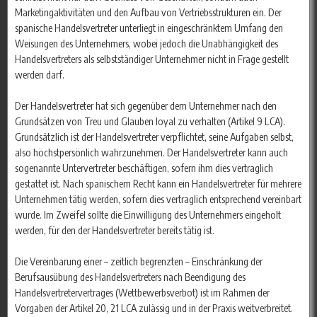
Marketingaktivitäten und den Aufbau von Vertriebsstrukturen ein. Der
spanische Handelsvertreter unterliegt in eingeschränktem Umfang den
Weisungen des Unternehmers, wobei jedoch die Unabhängigkeit des
Handelsvertreters als selbstständiger Unternehmer nicht in Frage gestellt
werden darf.
Der Handelsvertreter hat sich gegenüber dem Unternehmer nach den
Grundsätzen von Treu und Glauben loyal zu verhalten (Artikel 9 LCA).
Grundsätzlich ist der Handelsvertreter verpflichtet, seine Aufgaben selbst,
also höchstpersönlich wahrzunehmen. Der Handelsvertreter kann auch
sogenannte Untervertreter beschäftigen, sofern ihm dies vertraglich
gestattet ist. Nach spanischem Recht kann ein Handelsvertreter für mehrere
Unternehmen tätig werden, sofern dies vertraglich entsprechend vereinbart
wurde. Im Zweifel sollte die Einwilligung des Unternehmers eingeholt
werden, für den der Handelsvertreter bereits tätig ist.
Die Vereinbarung einer – zeitlich begrenzten – Einschränkung der
Berufsausübung des Handelsvertreters nach Beendigung des
Handelsvertretervertrages (Wettbewerbsverbot) ist im Rahmen der
Vorgaben der Artikel 20, 21 LCA zulässig und in der Praxis weitverbreitet.