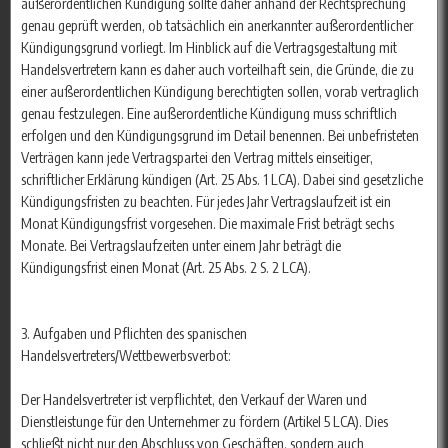
außerordentlichen Kündigung sollte daher anhand der Rechtsprechung
genau geprüft werden, ob tatsächlich ein anerkannter außerordentlicher
Kündigungsgrund vorliegt. Im Hinblick auf die Vertragsgestaltung mit
Handelsvertretern kann es daher auch vorteilhaft sein, die Gründe, die zu
einer außerordentlichen Kündigung berechtigten sollen, vorab vertraglich
genau festzulegen. Eine außerordentliche Kündigung muss schriftlich
erfolgen und den Kündigungsgrund im Detail benennen. Bei unbefristeten
Verträgen kann jede Vertragspartei den Vertrag mittels einseitiger,
schriftlicher Erklärung kündigen (Art. 25 Abs. 1 LCA). Dabei sind gesetzliche
Kündigungsfristen zu beachten. Für jedes Jahr Vertragslaufzeit ist ein
Monat Kündigungsfrist vorgesehen. Die maximale Frist beträgt sechs
Monate. Bei Vertragslaufzeiten unter einem Jahr beträgt die
Kündigungsfrist einen Monat (Art. 25 Abs. 2 S. 2 LCA).
3. Aufgaben und Pflichten des spanischen
Handelsvertreters/Wettbewerbsverbot:
Der Handelsvertreter ist verpflichtet, den Verkauf der Waren und
Dienstleistunge für den Unternehmer zu fördern (Artikel 5 LCA). Dies
schließt nicht nur den Abschluss von Geschäften, sondern auch