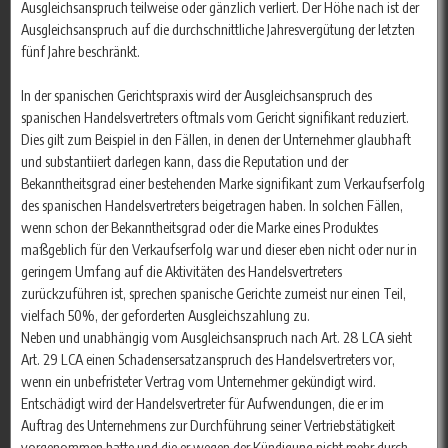
Ausgleichsanspruch teilweise oder gänzlich verliert. Der Höhe nach ist der
Ausgleichsanspruch auf die durchschnittliche Jahresvergütung der letzten
fünf Jahre beschränkt.
In der spanischen Gerichtspraxis wird der Ausgleichsanspruch des
spanischen Handelsvertreters oftmals vom Gericht signifikant reduziert.
Dies gilt zum Beispiel in den Fällen, in denen der Unternehmer glaubhaft
und substantiiert darlegen kann, dass die Reputation und der
Bekanntheitsgrad einer bestehenden Marke signifikant zum Verkaufserfolg
des spanischen Handelsvertreters beigetragen haben. In solchen Fällen,
wenn schon der Bekanntheitsgrad oder die Marke eines Produktes
maßgeblich für den Verkaufserfolg war und dieser eben nicht oder nur in
geringem Umfang auf die Aktivitäten des Handelsvertreters
zurückzuführen ist, sprechen spanische Gerichte zumeist nur einen Teil,
vielfach 50%, der geforderten Ausgleichszahlung zu.
Neben und unabhängig vom Ausgleichsanspruch nach Art. 28 LCA sieht
Art. 29 LCA einen Schadensersatzanspruch des Handelsvertreters vor,
wenn ein unbefristeter Vertrag vom Unternehmer gekündigt wird.
Entschädigt wird der Handelsvertreter für Aufwendungen, die er im
Auftrag des Unternehmens zur Durchführung seiner Vertriebstätigkeit
vorgenommen hatte und die er wegen der Kündigung nicht mehr durch