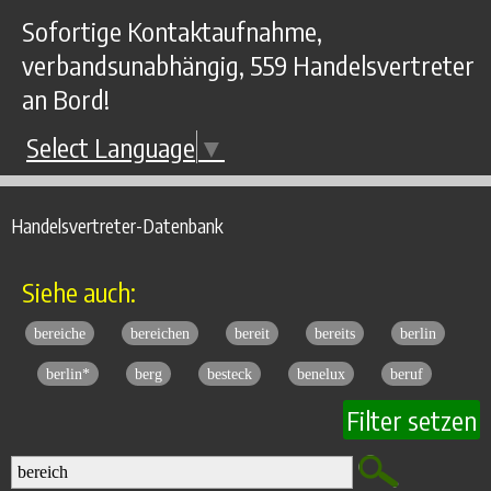
Sofortige Kontaktaufnahme,
verbandsunabhängig, 559 Handelsvertreter
an Bord!
Select Language
▼
Handelsvertreter-Datenbank
Siehe auch:
bereiche
bereichen
bereit
bereits
berlin
berlin*
berg
besteck
benelux
beruf
Filter setzen