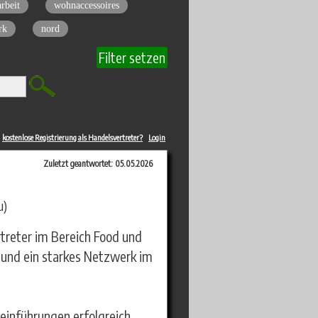
rbeit
wohnaccessoires
rk
nord
Filter setzen
kostenlose Registrierung als Handelsvertreter?
Login
Zuletzt geantwortet: 05.05.2026
u)
rtreter im Bereich Food und
und ein starkes Netzwerk im
teinführungen erfolgreich