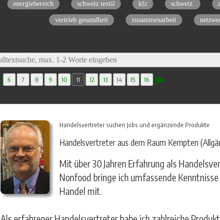
energiebereich
schweiz textil
kfz
schweiz
a
vertrieb gesundheit
zusammenarbeit
netzwe
6
7
8
9
10
11
12
13
14
15
16
Handelsvertreter suchen Jobs und ergänzende Produkte
Handelsvertreter aus dem Raum Kempten (Allgä
Mit über 30 Jahren Erfahrung als Handelsve
Nonfood bringe ich umfassende Kenntnisse 
Handel mit.
Als erfahrener Handelsvertreter habe ich zahlreiche Produk