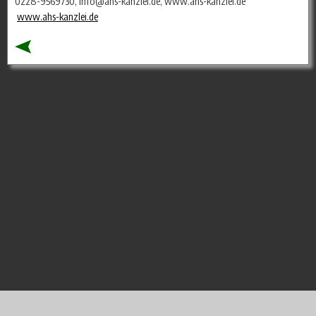
0228-9569730, info@ahs-kanzlei.de, www.ahs-kanzlei.de
www.ahs-kanzlei.de