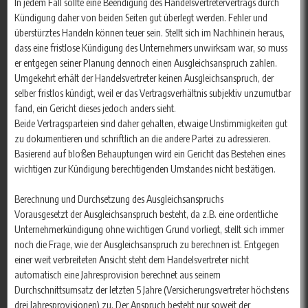
In jedem Fall sollte eine Beendigung des Handelsvertretervertrags durch
Kündigung daher von beiden Seiten gut überlegt werden. Fehler und
überstürztes Handeln können teuer sein. Stellt sich im Nachhinein heraus,
dass eine fristlose Kündigung des Unternehmers unwirksam war, so muss
er entgegen seiner Planung dennoch einen Ausgleichsanspruch zahlen.
Umgekehrt erhält der Handelsvertreter keinen Ausgleichsanspruch, der
selber fristlos kündigt, weil er das Vertragsverhältnis subjektiv unzumutbar
fand, ein Gericht dieses jedoch anders sieht.
Beide Vertragsparteien sind daher gehalten, etwaige Unstimmigkeiten gut
zu dokumentieren und schriftlich an die andere Partei zu adressieren.
Basierend auf bloßen Behauptungen wird ein Gericht das Bestehen eines
wichtigen zur Kündigung berechtigenden Umstandes nicht bestätigen.
Berechnung und Durchsetzung des Ausgleichsanspruchs
Vorausgesetzt der Ausgleichsanspruch besteht, da z.B. eine ordentliche
Unternehmerkündigung ohne wichtigen Grund vorliegt, stellt sich immer
noch die Frage, wie der Ausgleichsanspruch zu berechnen ist. Entgegen
einer weit verbreiteten Ansicht steht dem Handelsvertreter nicht
automatisch eine Jahresprovision berechnet aus seinem
Durchschnittsumsatz der letzten 5 Jahre (Versicherungsvertreter höchstens
drei Jahresprovisionen) zu. Der Anspruch besteht nur soweit der